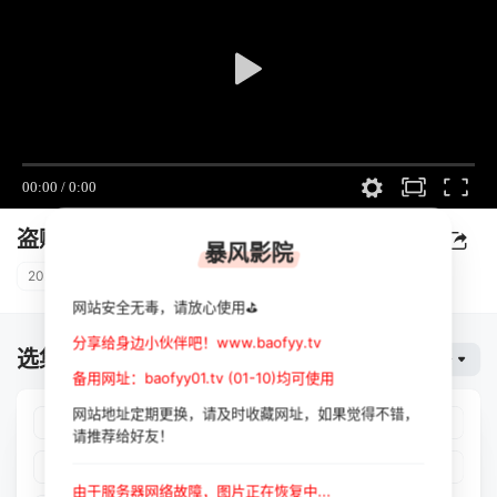
盗贼之歌
暴风影院
2023
韩国
剧情
/
动作
网站安全无毒，请放心使用⛳
分享给身边小伙伴吧！www.baofyy.tv
选集播放
暴风云
备用网址：baofyy01.tv (01-10)均可使用
网站地址定期更换，请及时收藏网址，如果觉得不错，
第01集
第02集
第03集
第04集
请推荐给好友！
第05集
第06集
第07集
第08集
由于服务器网络故障，图片正在恢复中...