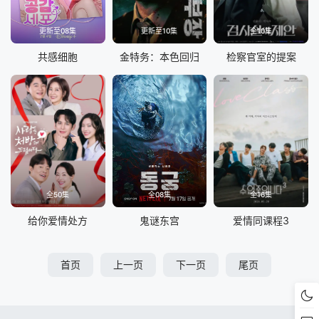
更新至08集
更新至10集
全10集
共感细胞
金特务：本色回归
检察官室的提案
全50集
全08集
全16集
给你爱情处方
鬼谜东宫
爱情同课程3
首页
上一页
下一页
尾页