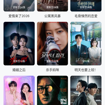
更新至04集
更新至08集
更新至06集
爱情来了2026
公寓黑风暴
毛骨悚然的恋爱
更新至10集
更新至02集
全12集
婚姻之后
杀手妈咪
明天也要上班！