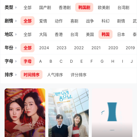
类型
全部
国产剧
香港剧
韩国剧
欧美剧
台湾剧
剧情
全部
爱情
动作
喜剧
战争
科幻
剧情
武
地区
全部
大陆
香港
台湾
美国
韩国
日本
泰
年份
全部
2024
2023
2022
2021
2020
2019
字母
字母
A
B
C
D
E
F
G
H
I
J
排序
时间排序
人气排序
评分排序