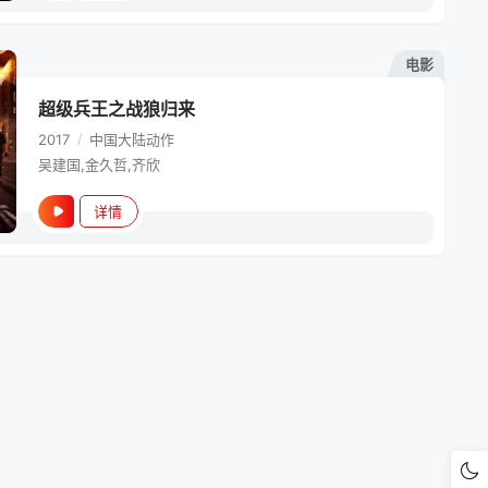
电影
超级兵王之战狼归来
2017
/
中国大陆
动作
吴建国,金久哲,齐欣
详情