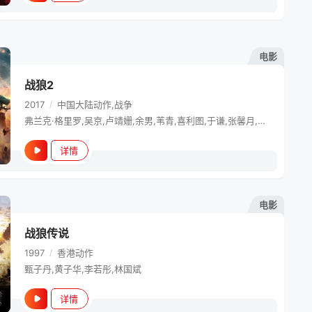
电影
战狼2
2017
/
中国大陆
动作,战争
弗兰克·格里罗,吴京,卢靖姗,余男,苇青,喜利图,于谦,张馨月,淳于珊珊,高明,石兆琪,丹尼尔·哈格里夫,丁海峰,李镇男,张翰,宋歌,吴刚,海蒂·莫尼梅克,奥列格·普鲁迪乌斯,艾伦·托尼,赛尔·哈里斯,王森,程愫,张永达,郭秋成,杜建桥,周冠廷,安·詹姆斯,黛安娜·希拉,孙率航,关海龙,安妮塔·斯图尔特,特雷弗·琼斯,奥斯汀·普里斯特,克莱·方特诺特,保罗·艾力卡,庄小龙,陈云志,肯尼迪,希尔维斯塔·斯图尔特
详情
电影
战狼传说
1997
/
香港
动作
甄子丹,黄子华,李若彤,林国斌
详情