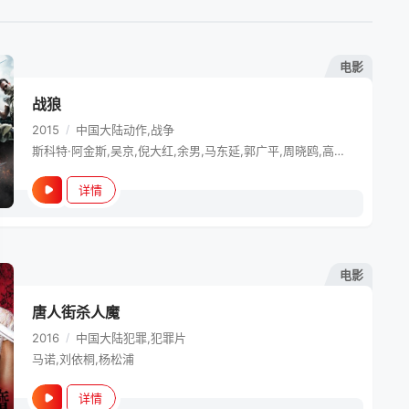
电影
战狼
2015
/
中国大陆
动作,战争
斯科特·阿金斯,吴京,倪大红,余男,马东延,郭广平,周晓鸥,高战,邓紫衣,石兆琪,王森,张永达,庄小龙,刘腾远,茹萍,凯文·李,凯尔·夏皮罗,房子斌,洪卫,索纳·伊姆贝,塞缪尔·西维尔奇,郑好,闪媛媛
详情
电影
唐人街杀人魔
2016
/
中国大陆
犯罪,犯罪片
马诺,刘依桐,杨松浦
详情