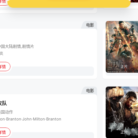
详情
电影
中国大陆
剧情,剧情片
炎
详情
正片
电影
攻队
美国
动作
ton·Branton·John·Milton·Branton
详情
正片