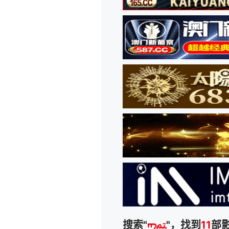
搜索"
ᡢﱲ
"，找到
11
部