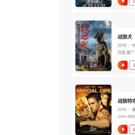
全52集
战狼犬
2019
/
白金,夏广
正片
战狼特
2010
/
John·Mil
正片