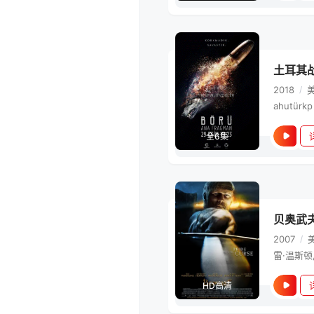
土耳其
2018
/
ahutürkp
全6集
贝奥武
2007
/
HD高清