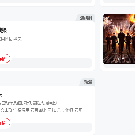
连续剧
战狼
美国
剧情,欧美
详情
正片
动漫
夫
美国
动作,动画,奇幻,冒险,动漫电影
雷·温斯顿,克里斯平·格洛弗,安吉丽娜·朱莉,罗宾·怀特,安东尼·霍普金斯,约翰·马尔科维奇,艾莉森·洛曼
详情