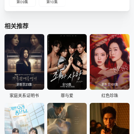
第09集
第10集
相关推荐
更新至23集
全10集
更新至101集
家庭关系证明书
罪与爱
红色珍珠