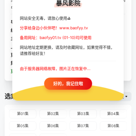
暴风影院
占有欲失控蔓延，连自己都慢慢被吞噬……
网站安全无毒，请放心使用⛳
导演：
金成勋
分享给身边小伙伴吧！www.baofyy.tv
编剧：
黄肇允
备用网址：baofyy01.tv (01-10)均可使用
主演：
金圣喆
/
金熙元
/
李光洙
/
朴宝英
/
文晶熙
/
李贤旭
上映：
2026-04-29
网站地址定期更换，请及时收藏网址，如果觉得不错，
请推荐给好友！
更新：
2026-05-28
集数：
全10集
由于服务器网络故障，图片正在恢复中...
豆瓣：
赌金
好的，我记住啦
选集播放
魔都云
第01集
第02集
第03集
第04集
第05集
第06集
第07集
第08集