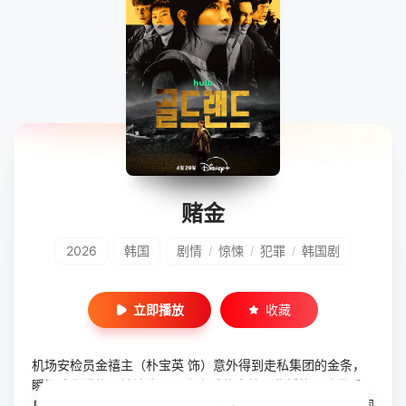
赌金
2026
韩国
剧情
惊悚
犯罪
韩国剧
/
/
/
立即播放
收藏
机场安检员金禧主（朴宝英 饰）意外得到走私集团的金条，
瞬间成为猎物，被迫卷入一个充斥住贪婪同背叛的黑暗世界。
身边的人逐个露出真面目，互相残杀、无一幸免；而当恐惧同