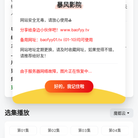
暴风影院
织，整个世界都乱了套，诸神的游戏仍再继续，神秘的洪水夫
人又是谁？
网站安全无毒，请放心使用⛳
导演：
亚历克斯·皮莱
/
彼得·霍尔
/
阿曼达·布洛基
/
本·威廉姆斯
分享给身边小伙伴吧！www.baofyy.tv
编剧：
拉塞尔·T·戴维斯
/
史蒂文·莫法特
备用网址：baofyy01.tv (01-10)均可使用
主演：
舒提·盖特瓦
/
瓦拉达·塞图
/
妮可拉·考夫兰
/
米莉·吉布森
网站地址定期更换，请及时收藏网址，如果觉得不错，
上映：
2025-04-12(英国)
请推荐给好友！
片长：
每集60分钟
更新：
2025-05-18
由于服务器网络故障，图片正在恢复中...
集数：
更新至06集
好的，我记住啦
豆瓣：
神秘博士 第十五季
选集播放
魔都云
第01集
第02集
第03集
第04集