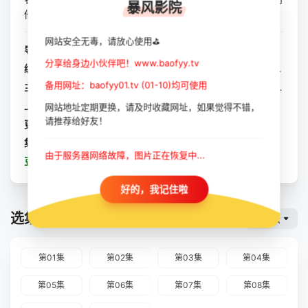
暴风影院
他却被释放出狱——他想要复仇...
网站安全无毒，请放心使用⛳
导演：
乔·拜尔德
/
瑞德·穆拉诺
/
莫滕·泰杜姆
/
斯蒂芬·威廉姆斯
分享给身边小伙伴吧！www.baofyy.tv
编剧：
尼克·安托斯卡
/
约翰·D.
/
安德烈·雅克梅顿
/
阿兰·佩吉·阿里亚加
备用网址：baofyy01.tv (01-10)均可使用
主演：
希·庞德
/
帕特里克·威尔森
/
艾米·亚当斯
/
哈维尔·巴登
/
上映：
2026-06-05
网站地址定期更换，请及时收藏网址，如果觉得不错，
请推荐给好友！
更新：
2026-08-01
集数：
全10集
由于服务器网络故障，图片正在恢复中...
豆瓣：
恐怖角
好的，我记住啦
选集播放
魔都云
第01集
第02集
第03集
第04集
第05集
第06集
第07集
第08集