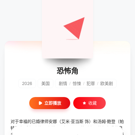
恐怖角
2026
美国
剧情
惊悚
犯罪
欧美剧
/
/
/
立即播放
收藏
对于幸福的已婚律师安娜（艾米·亚当斯 饰）和汤姆·鲍登（帕
特里克·威尔逊 饰）来说，一场风暴即将到来。他们亲手将臭
名昭著的杀手马克斯·卡迪（哈维尔·巴登 饰）送进了监狱，而